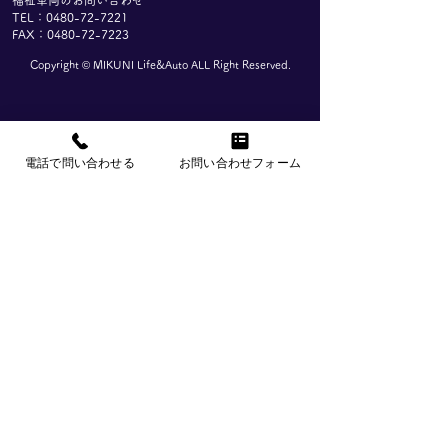
福祉車両のお問い合わせ
的として、各都道府県におい
す。 皆様にはご
TEL：0480-72-7221
FAX：0480-72-7223
て「介護テクノロジー導入支
けしますが、何卒
援事業」が実施されておりま
だきますようよろ
Copyright ©︎ MIKUNI Life&Auto ALL Right Reserved.
す。 これらは、介護事業所
申し上げます。 ※
様における設備投資を支援す
(水)より通常通り
る制度の一つです。 本事業
ます。
企業情報
事業内容
においては、重点分野に該当
電話で問い合わせる
お問い合わせフォーム
-企業理念
-福祉車両
する各種機器が補助対象とさ
れており、当社では下記製品
-代表メッセージ
-介護機器
を取り扱っております。 ■
-会社概要
-コンシューマ製品
対象製品
-アクセス
-車いす
お問い合わせ
採用情報
お知らせ
よくあるご質問
プライバシーポリシー