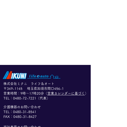
介護テクノロジー導入支
5月26日PM 
株式会社ミクニ ライフ＆オート
援事業 対象製品のご案
知らせ
〒349-1145 埼玉県加須市間口456-1
​営業時間：9時〜17時20分（
営業カレンダーに基づく
）
内
日頃より弊社製品をご利用い
誠に勝手ながら、
​TEL：
0480-72-7221
（代表）
ただきまして、誠にありがと
月26日(火)12時
介護機器のお問い合わせ
うございます。 現在、介護
研修につき本社、
TEL：0480-31-8541
FAX：0480-31-8427
現場における生産性向上およ
各事業部お電話の
び職員の身体的負担軽減を目
業務等の対応を停