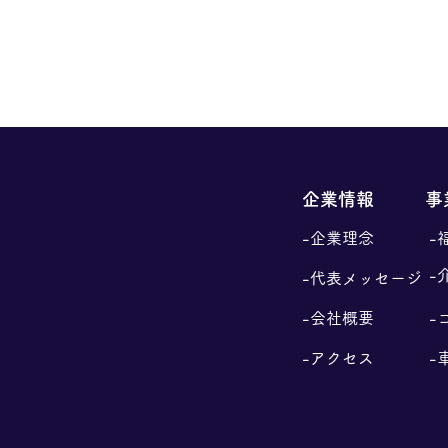
介護テクノロジー導入支援事
5月
業 対象製品のご案内
らせ
企業情報
事
日頃より弊社製品をご利用いただ
誠に
-企業理念
-
きまして、誠にありがとうござい
日(火
ます。 現在、介護現場における
き本
-
-代表メッセージ
生産性向上および職員の身体的負
話の
担軽減を目的として、各都道府県
止い
-会社概要
-
において「介護テクノロジー導入
をお
-アクセス
-
支援事業」が実施されておりま
ただ
す。 これらは、介護事業所様に
し上げ
おける設備投資を支援する制度の
り通
一つです。 本事業においては、