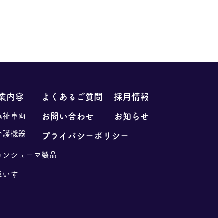
26日PM 臨時休業のお知
業内容
よくあるご質問
採用情報
勝手ながら、弊社では5月26
福祉車両
お問い合わせ
お知らせ
)12時以降、 社内研修につ
社、豊明支社の各事業部お電
介護機器
プライバシーポリシー
受付、発送業務等の対応を停
たします。 皆様にはご不便
コンシューマ製品
かけしますが、何卒ご容赦い
車いす
きますようよろしくお願い申
ます。 ※翌5月27日(水)よ
常通り営業いたします。