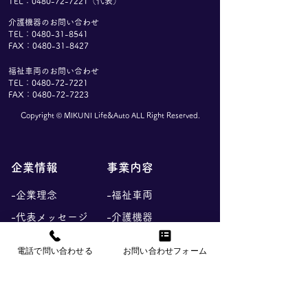
​TEL：
0480-72-7221
（代表）
介護機器のお問い合わせ
TEL：0480-31-8541
FAX：0480-31-8427
福祉車両のお問い合わせ
TEL：0480-72-7221
FAX：0480-72-7223
Copyright ©︎ MIKUNI Life&Auto ALL Right Reserved.
企業情報
事業内容
-企業理念
-福祉車両
-代表メッセージ
-介護機器
-会社概要
-コンシューマ製品
電話で問い合わせる
お問い合わせフォーム
-アクセス
-車いす
お問い合わせ
採用情報