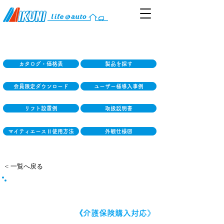
カタログ・価格表
製品を探す
会員限定ダウンロード
ユーザー様導入事例
リフト設置例
取扱説明書
マイティエースⅡ使用方法
外観仕様図
< 一覧へ戻る
ミクニマイティスリング
《介護保険購入対応》