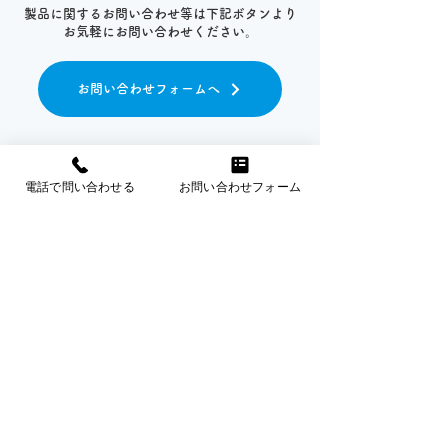
製品に関するお問い合わせ等は下記ボタンより
お気軽にお問い合わせください。
お問い合わせフォームへ
電話で問い合わせる
お問い合わせフォーム
株式会社ミクニ ライフ＆オート
〒349-1145 埼玉県加須市間口456-1
​営業時間：9時〜17時20分（
営業カレンダーに基づく
）
​TEL：
0480-72-7221
（代表）
介護機器のお問い合わせ
TEL：0480-31-8541
FAX：0480-31-8427
福祉車両のお問い合わせ
TEL：0480-72-7221
FAX：0480-72-7223