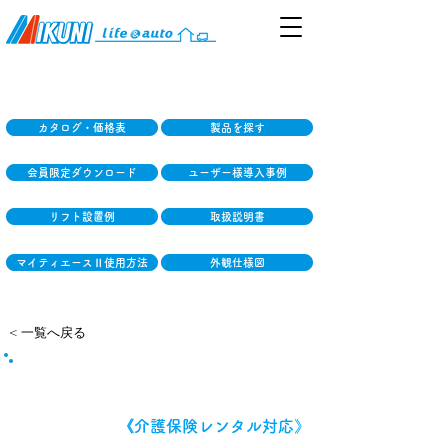
カタログ・価格表
製品を探す
会員限定ダウンロード
ユーザー様導入事例
リフト設置例
取扱説明書
マイティエースⅡ使用方法
外観仕様図
< 一覧へ戻る
ミクニマイティライトⅢ
《介護保険レンタル対応》