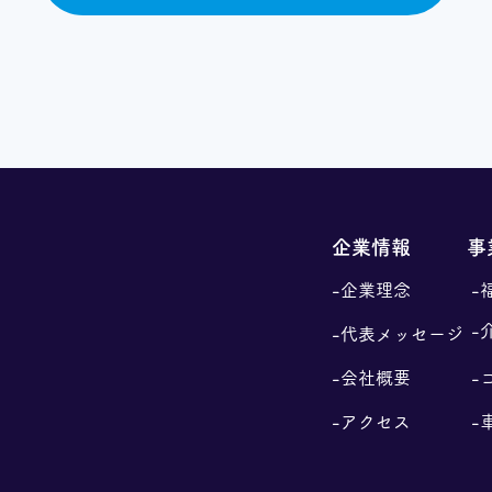
企業情報
事
-企業理念
-
-
-代表メッセージ
-会社概要
-
-アクセス
-