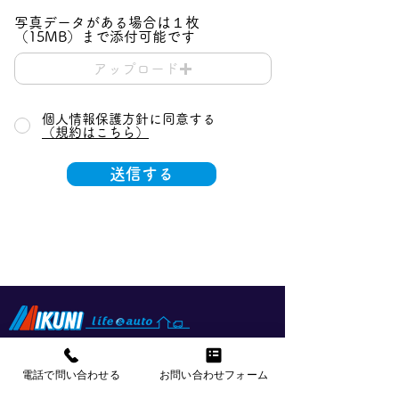
写真データがある場合は１枚
（15MB）まで添付可能です
アップロード
個人情報保護方針に同意する
（規約はこちら）
送信する
株式会社ミクニ ライフ＆オート
〒349-1145 埼玉県加須市間口456-1
電話で問い合わせる
お問い合わせフォーム
​営業時間：9時〜17時20分（
営業カレンダーに基づく
）
​TEL：
0480-72-7221
（代表）