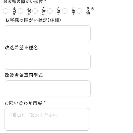
必
お客様の障がい部位
*
須
両
右
左
右
左
その
項
足
足
足
手
手
他
目
お客様の障がい状況(詳細)
改造希望車種名
改造希望車両型式
お問い合わせ内容