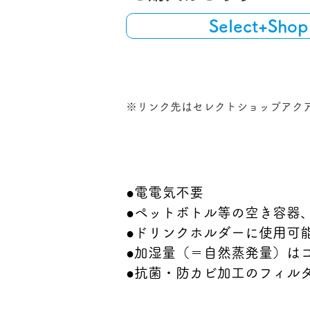
Select+Sho
​※リンク先はセレクトショップアク
​特長
●電電気不要
●ペットボトル等の空き容器
●ドリンクホルダーに使用可
●加湿量（＝自然蒸発量）はコ
●抗菌・防カビ加工のフィル