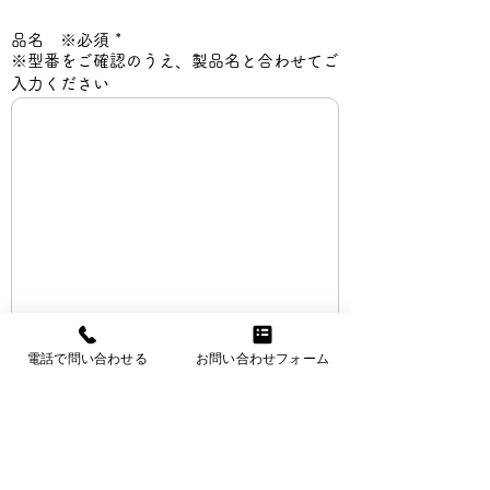
品名 ※必須
※型番をご確認のうえ、製品名と合わせてご
入力ください
電話で問い合わせる
お問い合わせフォーム
【助成金申請をされるお客様へ】
助成金申請に必要なお見積りの場合は、備考
欄へその旨ご記入ください。​また、その他必
要書類がございましたら、事前に担当者へお
知らせください。(助成金制度は各自治体に