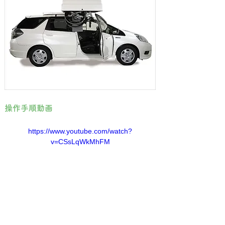
操作手順動画
https://www.youtube.com/watch?
v=CSsLqWkMhFM