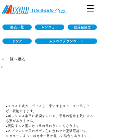
拠点一覧
レンタカー
助成金制度
リンク
カタログダウンロード
< 一覧へ戻る
オートボックス（車いす収
納用品）
オートボックスは、運転席に座ったまま、屋根上のボック
スへ車いすを電動収納します。
●スライド式カーゴにより、車いすをスムーズに吊り上
げ・収納できます。
●ボックスは水平に展開するため、車高の変化を気にする
必要がありません。
●展開すると雨よけ（傘の代わり）にもなります。
●オプションで車のボディ色に合わせた塗装可能です。
※カラーによっては完全一致が難しい場合もあります。