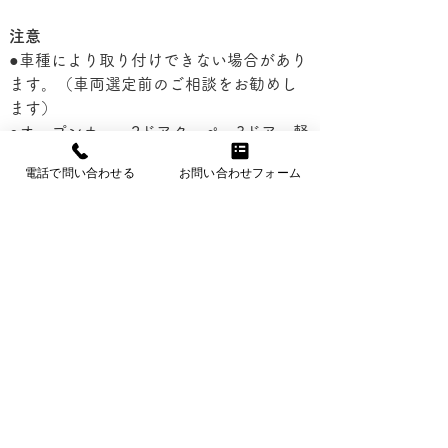
注意
●車種により取り付けできない場合があり
ます。（車両選定前のご相談をお勧めし
ます）
●オープンカー、2ドアクーペ、3ドア、軽
ワンボックスカーは取り付け不可です。
電話で問い合わせる
お問い合わせフォーム
●折り畳みできない車いすは収納できませ
ん。
●車いすの形によっては収納できない場合
があります。車いすの形状変更、加工に
ご協力下さい。
●調整のため、取り付け時に、実際にご使
用される車いすをお預かりします。
●オートボックスの本体高さは車いすの折
り畳み幅により決定します。
●高速走行などで車種の形状により風切り
音がする場合があります。
●オートボックスは、高さや重量があるた