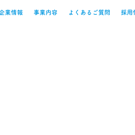
企業情報
事業内容
よくあるご質問
採用
グダウンロード
レンタカー
助成金
ク運転装置
動車いすのジョイスティック操作と同じように軽い操作で
運転装置です。
ことで、乗降もご自身のみで行えます。