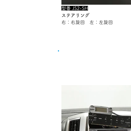
型番 JS2-SH
ステアリング
右：右旋回　左：左旋回