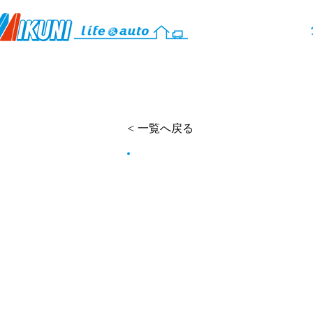
拠点一覧
カタロ
< 一覧へ戻る
ジョイスティッ
ジョイスティック運転装置は電
自動車を運転することができる
乗降用リフト等を組み合わせる