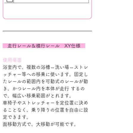
　走行レール＆横行レール　XY仕様　
使用場面
浴室内で、複数の浴槽⇔洗い場⇔ストレ
ッチャー等への移乗に使います。固定し
たレールの範囲内を可動式のレールが動
き、かつレール内を本体が⾛⾏ するの
で、幅広い移乗範囲がとれます。
⾞椅⼦やストレッチャーを定位置に決め
ることなく、乗り降りの位置を⾃由に設
定できます。
⾯移動⽅式で、⼤移動が可能です。