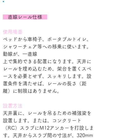
設置例
　直線レール仕様　
使用場面
ベッドから⾞椅⼦、ポータブルトイレ、
シャワーチェア等への移乗に使います。
動線が、⼀直線
上で集約できる配置になります。天井に
レールを埋め込むため、架台を置くスペ
ースを必要とせず、スッキリします。設
置条件を満たせば、レールの⻑さ（距
離）に制限はありません。
設置方法
天井裏に、レールを吊るための補強梁を
設置します。または、コンクリート
（RC）スラブにM12アンカーを打設しま
す。天井からスラブ間の⼨法が、320mm