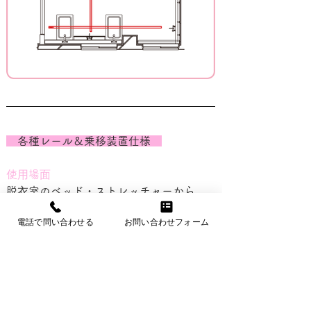
　各種レール＆乗移装置仕様　
使⽤場⾯
脱⾐室のベッド・ストレッチャーから、
浴室内洗い場・浴槽への移乗に使いま
電話で問い合わせる
お問い合わせフォーム
す。
⼀線上のレールと⾯移動のレールシステ
ムが装置で連結されますので、⾞椅⼦へ
降りて乗り換える事なく、そのまま浴室
内を移乗できます。
⾯移動と線移動の連結により、幅広い範