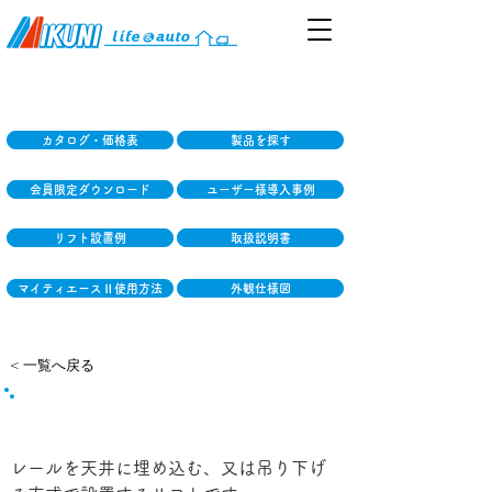
カタログ・価格表
製品を探す
会員限定ダウンロード
ユーザー様導入事例
リフト設置例
取扱説明書
マイティエースⅡ使用方法
外観仕様図
< 一覧へ戻る
パートナー 天井走行式リフトシステム
レールを天井に埋め込む、又は吊り下げ