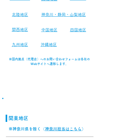
​北陸地区
​神奈川・静岡・山梨地区
​関西地区
中国地区
四国地区
九州地区
​沖縄
地区
※国内拠点（代理店）へのお問い合わせフォームは各社の
Webサイトへ遷移します。
​本社・支社
関東地区
※神奈川県を除く（
神奈川担当はこちら
）