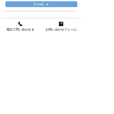
E-mail
電話で問い合わせる
お問い合わせフォーム
四国地区
（徳島･香川･愛媛･高知）
高橋石油(株) 電機事業部
〒761-0102
香川県高松市新田町甲666-1
【TEL】087-844-1155
【FAX】087-844-8688
E-mail