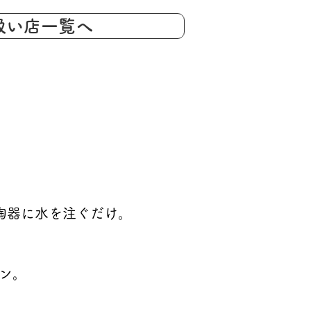
扱い店一覧へ
陶器に水を注ぐだけ。
ン。