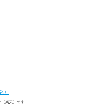
プ​
税込）
ア（楽天）です