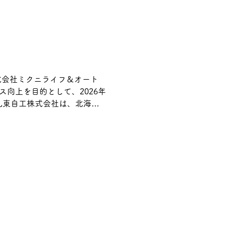
式会社ミクニライフ＆オート
向上を目的として、2026年
札東自工株式会社は、北海道
後は同社が、弊社製品・サー
加入により、地域におけるサ
丁寧なサービスの提供に努め
上げます。 ■ 北海道地区代
海道札幌市白石区平和通14丁目南