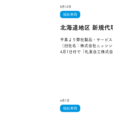
5月13日
福祉車両
北海道地区 新規代
平素より弊社製品・サービス
（旧社名：株式会社ニッシン
4月1日付で「札東自工株式
札幌市を拠点に、自動車整備
ビスの販売およびアフターサ
ポート体制のさらなる充実を
てまいります。 今後とも変
理店（2026年4月1日より）
3-28 TEL：011-863-3838 
4月1日
福祉車両