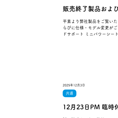
販売終了製品およ
平素より弊社製品をご覧いた
らびに仕様・モデル変更がご
ドサポート ミニパワーシート
■ モデルを変更した製品 
した。 スピードメーター 
談は引き続き承っております
ございましたら、お気軽にお
2025年12月3日
共通
12月23日PM 臨