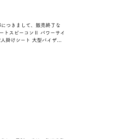
部につきまして、販売終了な
ートスピーコンⅡ パワーサイ
2人掛けシート 大型バイザー
ポートクッション」へ変更しま
しても、メンテナンス等のご相
認ください。 ご不明な点が