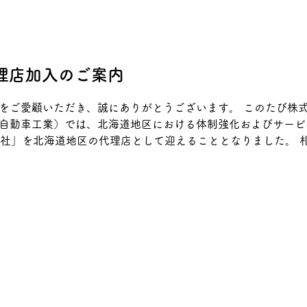
理店加入のご案内
をご愛顧いただき、誠にありがとうございます。 このたび株
自動車工業）では、北海道地区における体制強化およびサービス
会社」を北海道地区の代理店として迎えることとなりました。 
分野において豊富な実績と高い技術力を有する企業です。 今
ポートを北海道地区を中心に対応してまいります。 本代理店
図り、お取引先様ならびにお客様へ、これまで以上に迅速かつ
わらぬご支援・ご愛顧を賜りますよう、何卒よろしくお願い申し
 札東自工株式会社 代表取締役：茶木 大介 〒003-0028 北
FAX：011-863