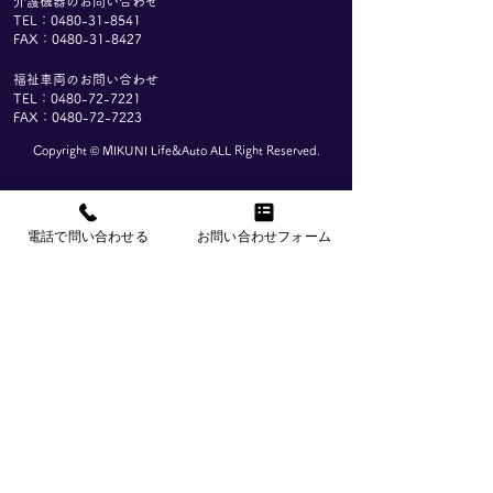
介護機器のお問い合わせ
うございます。 現在、介護
研修につき本社、
TEL：0480-31-8541
FAX：0480-31-8427
現場における生産性向上およ
各事業部お電話の
び職員の身体的負担軽減を目
業務等の対応を停
福祉車両のお問い合わせ
的として、各都道府県におい
す。 皆様にはご
TEL：0480-72-7221
FAX：0480-72-7223
て「介護テクノロジー導入支
けしますが、何卒
援事業」が実施されておりま
だきますようよろ
Copyright ©︎ MIKUNI Life&Auto ALL Right Reserved.
す。 これらは、介護事業所
申し上げます。 ※
様における設備投資を支援す
(水)より通常通り
る制度の一つです。 本事業
ます。
企業情報
事業内容
電話で問い合わせる
お問い合わせフォーム
においては、重点分野に該当
-企業理念
-福祉車両
する各種機器が補助対象とさ
れており、当社では下記製品
-代表メッセージ
-介護機器
を取り扱っております。 ■
-会社概要
-コンシューマ製品
対象製品
-アクセス
-車いす
お問い合わせ
採用情報
お知らせ
よくあるご質問