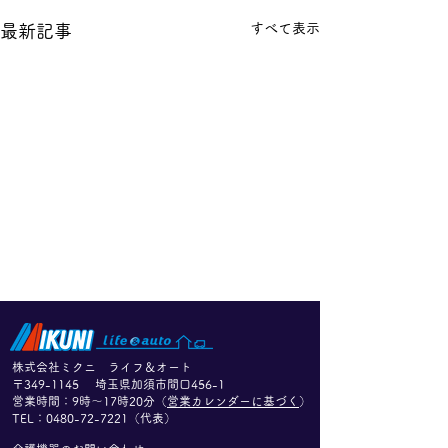
すべて表示
最新記事
介護テクノロジー導入支
5月26日PM 
株式会社ミクニ ライフ＆オート
援事業 対象製品のご案
知らせ
〒349-1145 埼玉県加須市間口456-1
​営業時間：9時〜17時20分（
営業カレンダーに基づく
）
内
日頃より弊社製品をご利用い
誠に勝手ながら、
​TEL：
0480-72-7221
（代表）
ただきまして、誠にありがと
月26日(火)12時